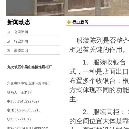
新闻动态
行业新闻
公司新闻
服装陈列是否整齐
行业新闻
柜起着关键的作用。
装修知识
1、服装收银台：
九龙坡区中梁山鑫恒逸展柜厂
式，一种是店面出口
布置多个收银台；根
九龙坡区中梁山鑫恒逸展柜厂
方式体现不同的功能
联系人：王老师
主。
手机：13452927627
2、服装高柜： ;
电话：023-68053215
QQ：82241817
的空间位置大体是靠
邮箱：
82241817@qq.com